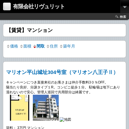
有限会社リヴュリット
検索
【賃貸】マンション
価格
面積
間取
住所
築年月
マリオン平山城址304号室（マリオン八王子Ⅱ）
キャンペーンにつき直接来社のお客さまは仲介手数料3０％OFF。
陽当たり良好、分譲タイプ１R。コンビニ徒歩１分。 駐輪場は地下にあり
濡れないので安心。管理人巡回で共用部分は綺麗です。
賃料： 3万円 マンション