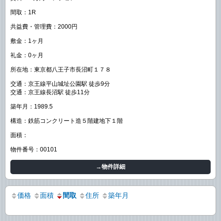
間取：1R
共益費・管理費：2000円
敷金：1ヶ月
礼金：0ヶ月
所在地：東京都八王子市長沼町１７８
交通：京王線平山城址公園駅 徒歩9分
交通：京王線長沼駅 徒歩11分
築年月：1989.5
構造：鉄筋コンクリート造５階建地下１階
面積：
物件番号：00101
→物件詳細
価格
面積
間取
住所
築年月