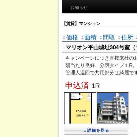
お知らせ
【賃貸】マンション
価格
面積
間取
住所
マリオン平山城址304号室
キャンペーンにつき直接来社のお
陽当たり良好、分譲タイプ１R
管理人巡回で共用部分は綺麗で
申込済
1R
→詳細を見る