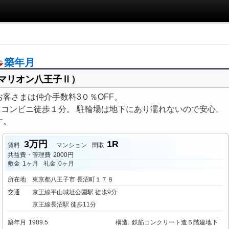
築年月
（マリオン八王子Ⅱ）
客さまは仲介手数料3０％OFF。
。コンビニ徒歩１分。 駐輪場は地下にあり濡れないので安心。
す。
3万円
1R
賃料
マンション
間取
共益費・管理費
2000円
敷金
1ヶ月
礼金
0ヶ月
所在地
東京都八王子市 長沼町１７８
交通
京王線平山城址公園駅 徒歩9分
京王線長沼駅 徒歩11分
築年月
1989.5
構造
:
鉄筋コンクリート造５階建地下