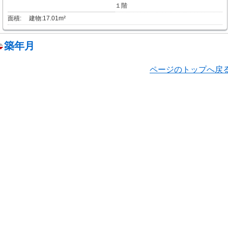
１階
面積:
建物:17.01m²
築年月
ページのトップへ戻