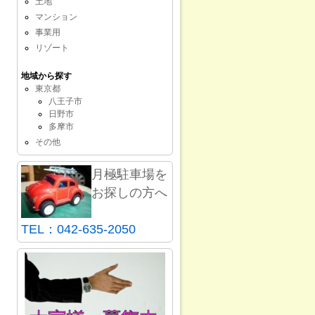
土地
マンション
事業用
リゾート
地域から探す
東京都
八王子市
日野市
多摩市
その他
月極駐車場を
お探しの方へ
TEL：042-635-2050