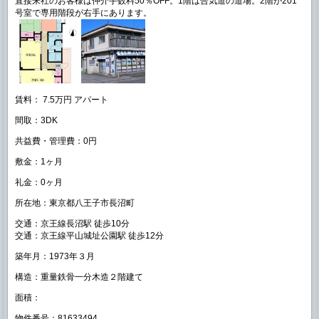
直接来社のお客様は仲介手数料50％OFF。1階は合気道の道場。2階が201
号室で専用階段が右手にあります。
賃料： 7.5万円 アパート
間取：3DK
共益費・管理費：0円
敷金：1ヶ月
礼金：0ヶ月
所在地：東京都八王子市長沼町
交通：京王線長沼駅 徒歩10分
交通：京王線平山城址公園駅 徒歩12分
築年月：1973年３月
構造：重量鉄骨一分木造２階建て
面積：
物件番号：81633494