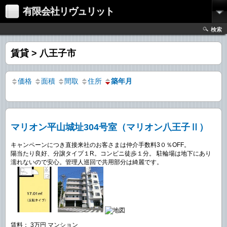
有限会社リヴュリット
検索
賃貸 > 八王子市
価格
面積
間取
住所
築年月
マリオン平山城址304号室（マリオン八王子Ⅱ）
キャンペーンにつき直接来社のお客さまは仲介手数料3０％OFF。
陽当たり良好、分譲タイプ１R。コンビニ徒歩１分。 駐輪場は地下にあり
濡れないので安心。管理人巡回で共用部分は綺麗です。
賃料： 3万円 マンション