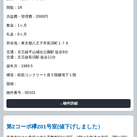
間取：1R
共益費・管理費：2000円
敷金：1ヶ月
礼金：0ヶ月
所在地：東京都八王子市長沼町１７８
交通：京王線平山城址公園駅 徒歩9分
交通：京王線長沼駅 徒歩11分
築年月：1989.5
構造：鉄筋コンクリート造５階建地下１階
面積：
物件番号：00101
→物件詳細
第2コーポ欅201号室(値下げしました）